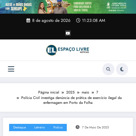
Pular
para
o
conteúdo
8 de agosto de 2026
11:23:09 AM
Página inicial
2025
maio
7
Polícia Civil investiga denúncia de prática de exercício ilegal da
enfermagem em Porto da Folha
Destaque
Letreiro
Policia
7 De Maio De 2025