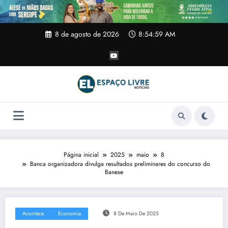
Pular
para
o
conteúdo
8 de agosto de 2026
8:55:00 AM
Página inicial
2025
maio
8
Banca organizadora divulga resultados preliminares do concurso do
Banese
Acontece
Economia
8 De Maio De 2025