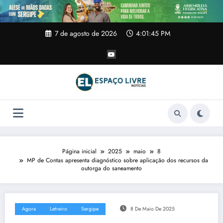
Pular
para
o
conteúdo
7 de agosto de 2026
4:01:45 PM
Página inicial
2025
maio
8
MP de Contas apresenta diagnóstico sobre aplicação dos recursos da
outorga do saneamento
Agora
Letreiro
Sergipe
8 De Maio De 2025