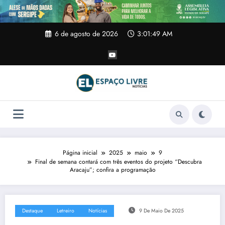
Pular
para
o
conteúdo
6 de agosto de 2026
3:01:49 AM
Página inicial
2025
maio
9
Final de semana contará com três eventos do projeto “Descubra
Aracaju”; confira a programação
Destaque
Letreiro
Notícias
9 De Maio De 2025