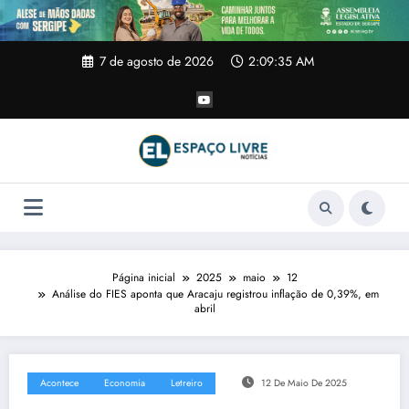
Pular
para
o
conteúdo
7 de agosto de 2026
2:09:36 AM
Página inicial
2025
maio
12
Análise do FIES aponta que Aracaju registrou inflação de 0,39%, em
abril
Acontece
Economia
Letreiro
12 De Maio De 2025