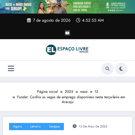
Pular
para
o
conteúdo
7 de agosto de 2026
4:52:55 AM
Página inicial
2025
maio
13
Fundat: Confira as vagas de emprego disponíveis nesta terça-feira em
Aracaju
Agora
Letreiro
Sergipe
13 De Maio De 2025