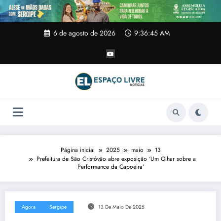
Pular
para
o
conteúdo
6 de agosto de 2026
9:36:45 AM
Página inicial
2025
maio
13
Prefeitura de São Cristóvão abre exposição ‘Um Olhar sobre a
Performance da Capoeira’
Agora
Sergipe
13 De Maio De 2025