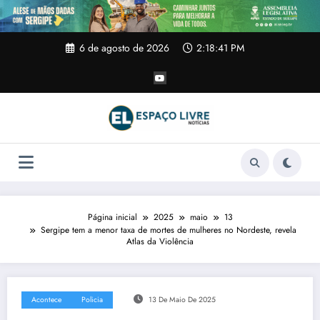
Pular
para
o
conteúdo
6 de agosto de 2026
2:18:42 PM
Página inicial
2025
maio
13
Sergipe tem a menor taxa de mortes de mulheres no Nordeste, revela
Atlas da Violência
Acontece
Policia
13 De Maio De 2025