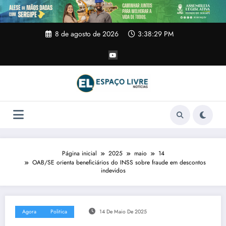
Pular
para
o
conteúdo
8 de agosto de 2026
3:38:30 PM
Página inicial
2025
maio
14
OAB/SE orienta beneficiários do INSS sobre fraude em descontos
indevidos
Agora
Politica
14 De Maio De 2025