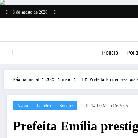
Pular
para
6 de agosto de 2026
o
conteúdo
Policia
Polit
Página inicial
2025
maio
14
Prefeita Emília prestigia
Agora
Letreiro
Sergipe
14 De Maio De 2025
Prefeita Emília presti