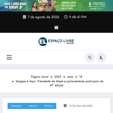
Pular
para
o
conteúdo
7 de agosto de 2026
9:48:42 PM
Página inicial
2025
maio
14
Sergipe é Aqui: Presidente da Alese e parlamentares participam da
47ª edição
Destaque
Letreiro
Politica
14 De Maio De 2025