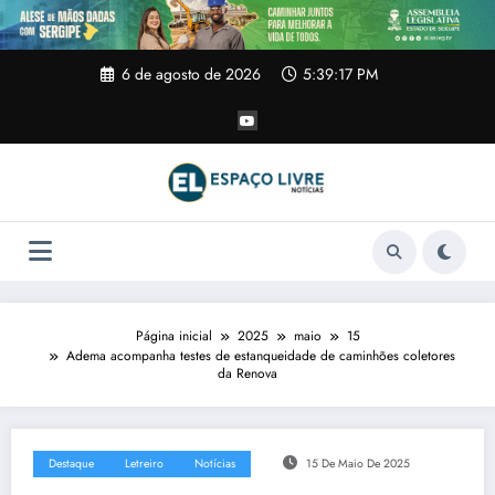
Pular
para
o
conteúdo
6 de agosto de 2026
5:39:18 PM
Página inicial
2025
maio
15
Adema acompanha testes de estanqueidade de caminhões coletores
da Renova
Destaque
Letreiro
Notícias
15 De Maio De 2025