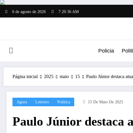
Pular
para
6 de agosto de 2026
7:20:36 AM
o
conteúdo
Policia
Polit
Página inicial
2025
maio
15
Paulo Júnior destaca atu
Agora
Letreiro
Politica
15 De Maio De 2025
Paulo Júnior destaca a