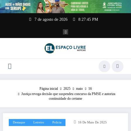
Pular
para
o
conteúdo
7 de agosto de 2026
8:27:46 PM
Página inicial
2025
maio
16
Justiça revoga decisão que suspendeu concurso da PMSE e autoriza
continuidade do certame
Destaque
Letreiro
Policia
16 De Maio De 2025