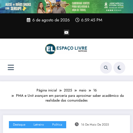
Pular
para
o
conteúdo
6 de agosto de 2026
6:59:45 PM
Página inicial
2025
maio
16
PMA e Unit avançam em parceria para aproximar saber acadêmico da
realidade das comunidades
Destaque
Letreiro
Politica
16 De Maio De 2025