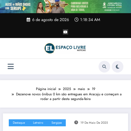
Pular
para
o
conteúdo
6 de agosto de 2026
1:18:34 AM
Página inicial
2025
maio
19
Dezenove novos ônibus 0 km são entregues em Aracaju e começam a
rodar a partir desta segunda-feira
Destaque
Letreiro
Sergipe
19 De Maio De 2025