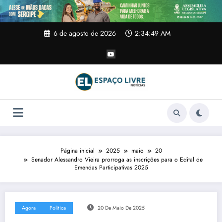
Pular
para
o
conteúdo
6 de agosto de 2026
2:34:49 AM
Página inicial
2025
maio
20
Senador Alessandro Vieira prorroga as inscrições para o Edital de
Emendas Participativas 2025
Agora
Politica
20 De Maio De 2025