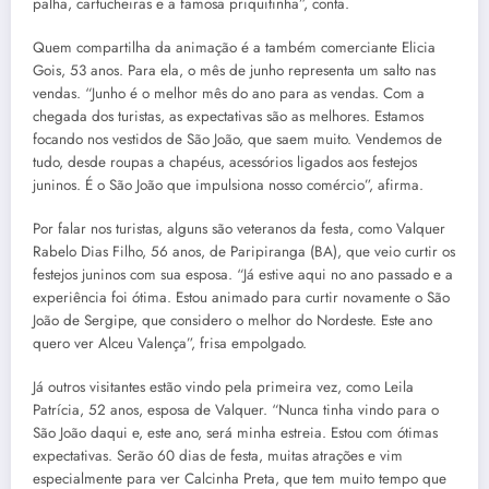
palha, cartucheiras e a famosa priquitinha”, conta.
Quem compartilha da animação é a também comerciante Elicia
Gois, 53 anos. Para ela, o mês de junho representa um salto nas
vendas. “Junho é o melhor mês do ano para as vendas. Com a
chegada dos turistas, as expectativas são as melhores. Estamos
focando nos vestidos de São João, que saem muito. Vendemos de
tudo, desde roupas a chapéus, acessórios ligados aos festejos
juninos. É o São João que impulsiona nosso comércio”, afirma.
Por falar nos turistas, alguns são veteranos da festa, como Valquer
Rabelo Dias Filho, 56 anos, de Paripiranga (BA), que veio curtir os
festejos juninos com sua esposa. “Já estive aqui no ano passado e a
experiência foi ótima. Estou animado para curtir novamente o São
João de Sergipe, que considero o melhor do Nordeste. Este ano
quero ver Alceu Valença”, frisa empolgado.
Já outros visitantes estão vindo pela primeira vez, como Leila
Patrícia, 52 anos, esposa de Valquer. “Nunca tinha vindo para o
São João daqui e, este ano, será minha estreia. Estou com ótimas
expectativas. Serão 60 dias de festa, muitas atrações e vim
especialmente para ver Calcinha Preta, que tem muito tempo que