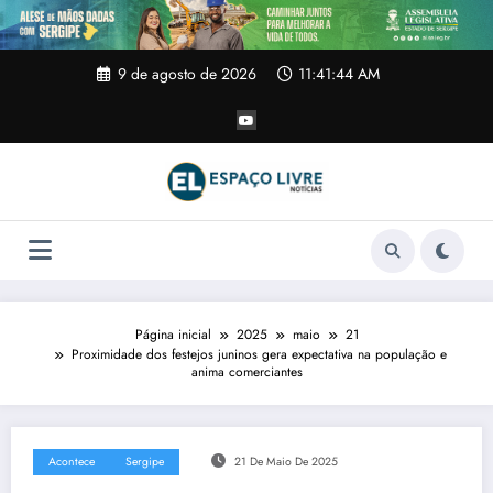
Pular
para
o
conteúdo
9 de agosto de 2026
11:41:44 AM
Página inicial
2025
maio
21
Proximidade dos festejos juninos gera expectativa na população e
anima comerciantes
Acontece
Sergipe
21 De Maio De 2025