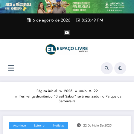
Pular
para
o
conteúdo
6 de agosto de 2026
8:23:50 PM
Página inicial
2025
maio
22
Festival gastronômico “Brasil Sabor” será realizado no Parque da
Sementeira
Acontece
Letreiro
Notícias
22 De Maio De 2025