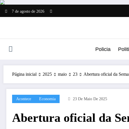
Pular
para
7 de agosto de 2026
o
conteúdo
Policia
Polit
Página inicial
2025
maio
23
Abertura oficial da Sem
Acontece
Economia
23 De Maio De 2025
Abertura oficial da S