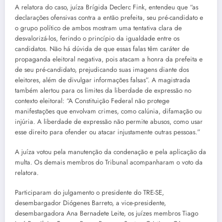
A relatora do caso, juíza Brígida Declerc Fink, entendeu que “as
declarações ofensivas contra a então prefeita, seu pré-candidato e
o grupo político de ambos mostram uma tentativa clara de
desvalorizá-los, ferindo o princípio da igualdade entre os
candidatos. Não há dúvida de que essas falas têm caráter de
propaganda eleitoral negativa, pois atacam a honra da prefeita e
de seu pré-candidato, prejudicando suas imagens diante dos
eleitores, além de divulgar informações falsas”. A magistrada
também alertou para os limites da liberdade de expressão no
contexto eleitoral: “A Constituição Federal não protege
manifestações que envolvam crimes, como calúnia, difamação ou
injúria. A liberdade de expressão não permite abusos, como usar
esse direito para ofender ou atacar injustamente outras pessoas.”
A juíza votou pela manutenção da condenação e pela aplicação da
multa. Os demais membros do Tribunal acompanharam o voto da
relatora.
Participaram do julgamento o presidente do TRE-SE,
desembargador Diógenes Barreto, a vice-presidente,
desembargadora Ana Bernadete Leite, os juízes membros Tiago