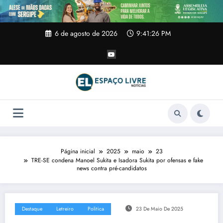
Pular
para
o
conteúdo
6 de agosto de 2026
9:41:26 PM
Página inicial
2025
maio
23
TRE-SE condena Manoel Sukita e Isadora Sukita por ofensas e fake
news contra pré-candidatos
Destaque
Letreiro
Politica
23 De Maio De 2025