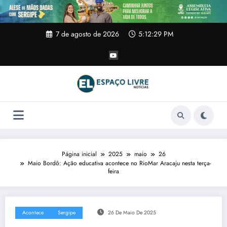
Pular
para
o
conteúdo
7 de agosto de 2026
5:12:30 PM
Página inicial
2025
maio
26
Maio Bordô: Ação educativa acontece no RioMar Aracaju nesta terça-
feira
Acontece
Sergipe
26 De Maio De 2025