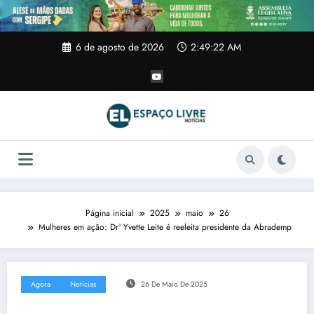
Pular
para
o
conteúdo
6 de agosto de 2026
2:49:22 AM
Página inicial
2025
maio
26
Mulheres em ação: Drª Yvette Leite é reeleita presidente da Abrademp
Agora
Notícias
26 De Maio De 2025