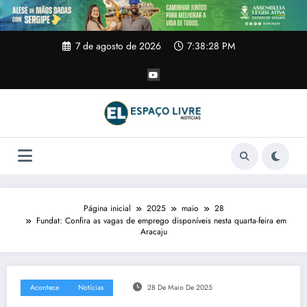
Pular
para
o
conteúdo
7 de agosto de 2026
7:38:29 PM
Página inicial
2025
maio
28
Fundat: Confira as vagas de emprego disponíveis nesta quarta-feira em
Aracaju
Acontece
Notícias
28 De Maio De 2025