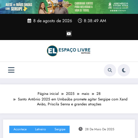
Pular
para
o
conteúdo
8 de agosto de 2026
8:38:50 AM
Página inicial
2025
maio
28
Santo Antônio 2025 em Umbaúba promete agitar Sergipe com Xand
Avião, Priscila Senna e grandes atrações
Acontece
Letreiro
Sergipe
28 De Maio De 2025