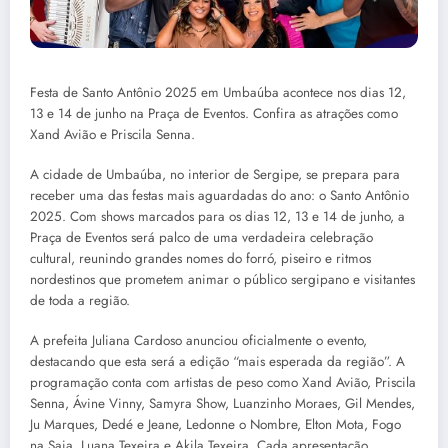
Festa de Santo Antônio 2025 em Umbaúba acontece nos dias 12,
13 e 14 de junho na Praça de Eventos. Confira as atrações como
Xand Avião e Priscila Senna.
A cidade de Umbaúba, no interior de Sergipe, se prepara para
receber uma das festas mais aguardadas do ano: o Santo Antônio
2025. Com shows marcados para os dias 12, 13 e 14 de junho, a
Praça de Eventos será palco de uma verdadeira celebração
cultural, reunindo grandes nomes do forró, piseiro e ritmos
nordestinos que prometem animar o público sergipano e visitantes
de toda a região.
A prefeita Juliana Cardoso anunciou oficialmente o evento,
destacando que esta será a edição “mais esperada da região”. A
programação conta com artistas de peso como Xand Avião, Priscila
Senna, Ávine Vinny, Samyra Show, Luanzinho Moraes, Gil Mendes,
Ju Marques, Dedé e Jeane, Ledonne o Nombre, Elton Mota, Fogo
na Saia, Luana Texeira e Akila Texeira. Cada apresentação