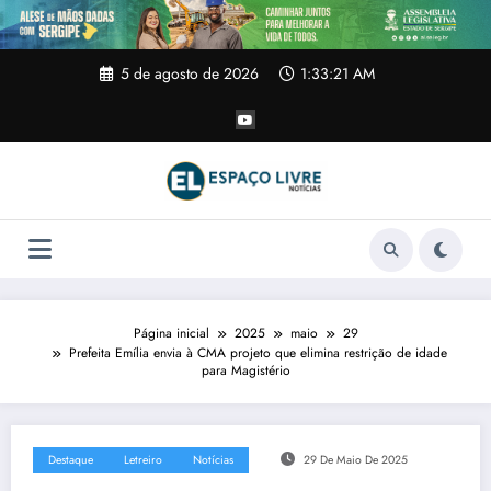
Pular
para
o
conteúdo
5 de agosto de 2026
1:33:21 AM
Página inicial
2025
maio
29
Prefeita Emília envia à CMA projeto que elimina restrição de idade
para Magistério
Destaque
Letreiro
Notícias
29 De Maio De 2025