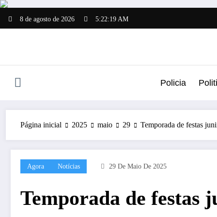
Pular
para
8 de agosto de 2026
5:22:20 AM
o
conteúdo
Policia
Polit
Página inicial
2025
maio
29
Temporada de festas jun
Agora
Notícias
29 De Maio De 2025
Temporada de festas j