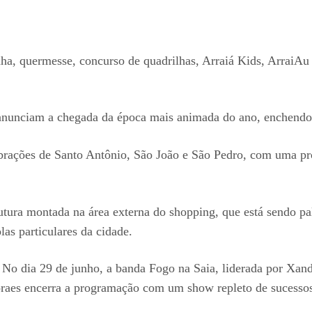
a, quermesse, concurso de quadrilhas, Arraiá Kids, ArraiAu 
anunciam a chegada da época mais animada do ano, enchendo o
brações de Santo Antônio, São João e São Pedro, com uma pro
ra montada na área externa do shopping, que está sendo pal
las particulares da cidade.
No dia 29 de junho, a banda Fogo na Saia, liderada por Xan
Moraes encerra a programação com um show repleto de sucesso