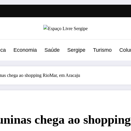
ica
Economia
Saúde
Sergipe
Turismo
Colu
inas chega ao shopping RioMar, em Aracaju
uninas chega ao shoppin