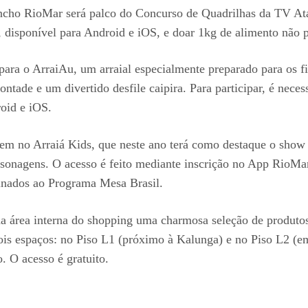
ancho RioMar será palco do Concurso de Quadrilhas da TV Ata
, disponível para Android e iOS, e doar 1kg de alimento não pe
ara o ArraiAu, um arraial especialmente preparado para os fi
ontade e um divertido desfile caipira. Para participar, é neces
oid e iOS.
rem no Arraiá Kids, que neste ano terá como destaque o show
ersonagens. O acesso é feito mediante inscrição no App RioMa
tinados ao Programa Mesa Brasil.
 na área interna do shopping uma charmosa seleção de produt
s espaços: no Piso L1 (próximo à Kalunga) e no Piso L2 (em 
. O acesso é gratuito.