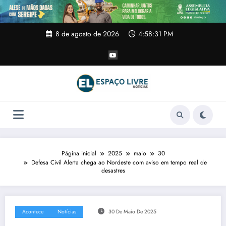
Pular
para
o
conteúdo
8 de agosto de 2026
4:58:31 PM
Página inicial
2025
maio
30
Defesa Civil Alerta chega ao Nordeste com aviso em tempo real de
desastres
Acontece
Notícias
30 De Maio De 2025