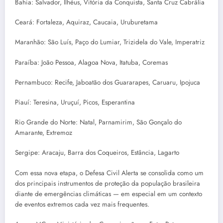
Bahia: Salvador, Ilhéus, Vitória da Conquista, Santa Cruz Cabrália
Ceará: Fortaleza, Aquiraz, Caucaia, Uruburetama
Maranhão: São Luís, Paço do Lumiar, Trizidela do Vale, Imperatriz
Paraíba: João Pessoa, Alagoa Nova, Itatuba, Coremas
Pernambuco: Recife, Jaboatão dos Guararapes, Caruaru, Ipojuca
Piauí: Teresina, Uruçuí, Picos, Esperantina
Rio Grande do Norte: Natal, Parnamirim, São Gonçalo do
Amarante, Extremoz
Sergipe: Aracaju, Barra dos Coqueiros, Estância, Lagarto
Com essa nova etapa, o Defesa Civil Alerta se consolida como um
dos principais instrumentos de proteção da população brasileira
diante de emergências climáticas — em especial em um contexto
de eventos extremos cada vez mais frequentes.