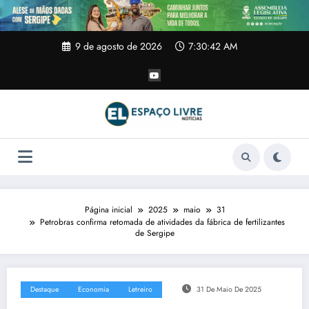
Pular
para
o
conteúdo
9 de agosto de 2026
7:30:43 AM
Página inicial
2025
maio
31
Petrobras confirma retomada de atividades da fábrica de fertilizantes
de Sergipe
Destaque
Economia
Letreiro
31 De Maio De 2025