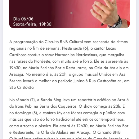
A programação do Circuito BNB Cultural vem recheada de ritmos
regionais no fim de semana. Nesta sexta (6), o cantor Lucas
Cardhoso conduz o show Harmonias Nordestinas, que mergulha
nas raízes do Nordeste, com muito axé e forró. Ele se apresenta às
19h30, no Maria Farinha Bar e Restaurante, na Orla da Atalaia em
Aracaju. No mesmo dia, às 20h, o grupo musical Unidos em Asa
Branca levará o melhor do período junino à Rua Gastronômica, em
São Cristóvão.
No sábado (7), a Banda Blog leva um repertório eclético ao Arraiá
do Irons Pub, na Barra dos Coqueiros. O show começa às 23h. E
no domingo (8), a cantora Mylene Mares contagia o público com
músicas que vão do forró tradicional até estilos contemporâneos,
como arrocha e piseiro. Ela estará às 12h30, no Maria Farinha Bar
e Restaurante, na Orla da Atalaia em Aracaju. O Circuito BNB
Cultural leva ações culturais aos municípios da Grande Aracaju, no