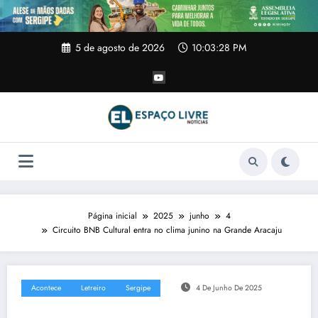
Pular
para
o
conteúdo
5 de agosto de 2026
10:03:29 PM
Página inicial
2025
junho
4
Circuito BNB Cultural entra no clima junino na Grande Aracaju
Acontece
Letreiro
Sergipe
4 De Junho De 2025