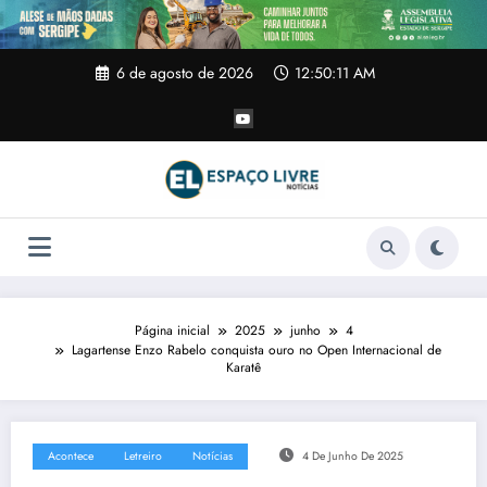
Pular
para
o
conteúdo
6 de agosto de 2026
12:50:12 AM
Página inicial
2025
junho
4
Lagartense Enzo Rabelo conquista ouro no Open Internacional de
Karatê
Acontece
Letreiro
Notícias
4 De Junho De 2025