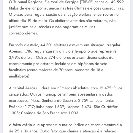
O Tribunal Regional Eleitoral de Sergipe (TRE-SE) cancelou 42.599
títulos de eleitor por ausência nas três últimas eleições consecutivas.
O prazo para regularização da situação eleitoral encerrou-se no
último dia 19 de maio. Os eleitores afetados não votaram, não
justificaram as ausências e não pagaram as multas
correspondentes.
Em todo o estado, 44.801 eleitores estavam em situação irregular.
Apenas 1.786 regularizaram o título a tempo, o que representa
3,99% do total. Outros 274 eleitores estavam dispensados do
cancelamento por estarem incluídos em hipóteses de voto
facultativo (como maiores de 70 anos, menores de 18 e
analfabetos).
A capital Aracaju lidera em números absolutos, com 12.475 títulos
cancelados. Outros municípios também apresentaram dados
expressivos: Nossa Senhora do Socorro: 2.759 cancelamentos;
Estância: 1.717; Itabaiana: 1.539; Lagarto: 1.474; São Cristóvão:
1.305; Canindé de São Francisco: 1.003.
A faixa etária que apresenta o maior índice de cancelamentos é a
de 25 a 39 anos. Outro fator que chama a atenção é a relação