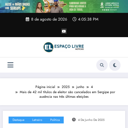
Pular
para
o
conteúdo
8 de agosto de 2026
4:05:39 PM
Página inicial
2025
junho
4
Mais de 42 mil títulos de eleitor são cancelados em Sergipe por
ausência nas três últimas eleições
Destaque
Letreiro
Politica
4 De Junho De 2025