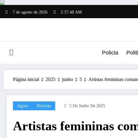
Pular
para
7 de agosto de 2026
2:37:49 AM
o
conteúdo
Policia
Polit
Página inicial
2025
junho
5
Artistas femininas coman
Agora
Notícias
5 De Junho De 2025
Artistas femininas c