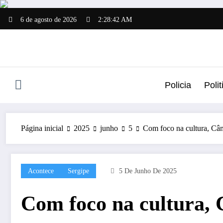
Pular
para
6 de agosto de 2026
2:28:42 AM
o
conteúdo
Policia
Polit
Página inicial
2025
junho
5
Com foco na cultura, Câm
Acontece
Sergipe
5 De Junho De 2025
Com foco na cultura, 