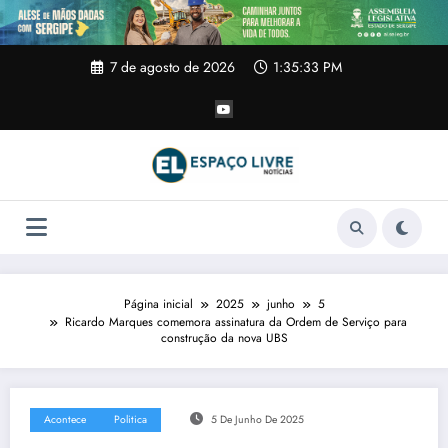
Pular
para
o
conteúdo
7 de agosto de 2026
1:35:34 PM
Página inicial
2025
junho
5
Ricardo Marques comemora assinatura da Ordem de Serviço para
construção da nova UBS
Acontece
Politica
5 De Junho De 2025