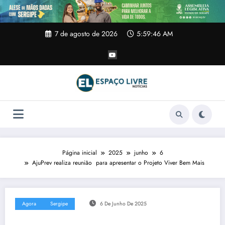
Pular
para
o
conteúdo
7 de agosto de 2026
5:59:47 AM
Página inicial
2025
junho
6
AjuPrev realiza reunião para apresentar o Projeto Viver Bem Mais
Agora
Sergipe
6 De Junho De 2025