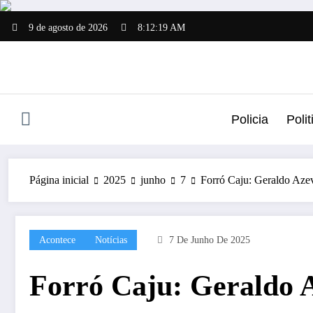
Pular
para
9 de agosto de 2026
8:12:20 AM
o
conteúdo
Policia
Polit
Página inicial
2025
junho
7
Forró Caju: Geraldo Azev
Acontece
Notícias
7 De Junho De 2025
Forró Caju: Geraldo A