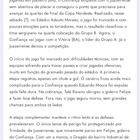
Jogando em Juazeiro (BA), o Confiança empatou com o Juazeirense
sem abertura de placar e conseguiu o ponto que precisava para
avançar às quartas de final da Copa Nordeste. Realizado, nesse
sábado (7), no Estádio Adauto Moraes, o jogo foi truncado e com
poucas emoções para os torcedores, mas o resultado classificou o
time sergipano na quarta colocação do Grupo B. Agora, o
Confiança vai jogar com o Vitória (BA), o líder do Grupo A. Já o
Juazeirense deixou a competição.
O início do jogo foi marcado por dificuldades técnicas, com as
equipes sofrendo para trocar passes e criar jogadas ofensivas,
muito em função do gramado pesado do estádio. A primeira
etapa registrou apenas um chute a gol. O cenário ficou ainda mais
complicado para o Confiança quando Eduardo Moura foi expulso
após falta dura. Na cobrança, Tatá Baiano obrigou o goleiro Felipe
a fazer boa defesa. Fora isso, o jogo seguiu morno, sem grandes
chances para ambos os lados.
A etapa complementar manteve o ritmo lento e as defesas
prevaleceram. O único lance de perigo foi protagonizado por
Trindade, da Juazeirense, que novamente parou em Felipe, goleiro
do Confiança. Com um a menos, o Dragão do bairro Industrial de