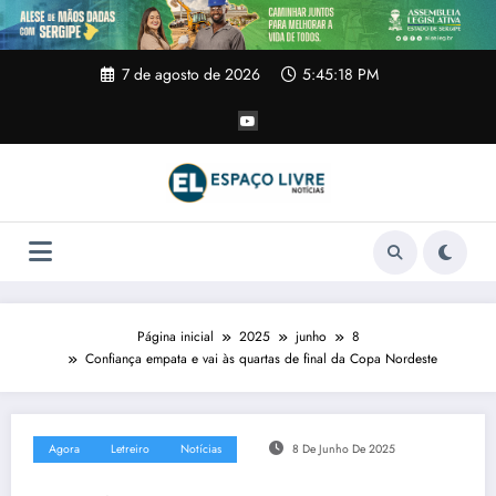
Pular
para
o
conteúdo
7 de agosto de 2026
5:45:18 PM
Página inicial
2025
junho
8
Confiança empata e vai às quartas de final da Copa Nordeste
Agora
Letreiro
Notícias
8 De Junho De 2025