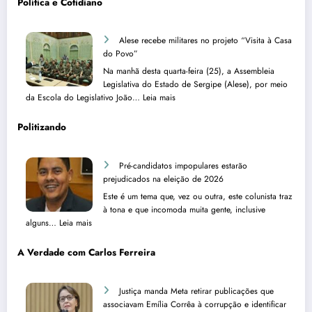
Política e Cotidiano
Alese recebe militares no projeto “Visita à Casa
do Povo”
Na manhã desta quarta-feira (25), a Assembleia
Legislativa do Estado de Sergipe (Alese), por meio
:
da Escola do Legislativo João…
Leia mais
A
l
Politizando
e
s
e
Pré-candidatos impopulares estarão
r
prejudicados na eleição de 2026
e
Este é um tema que, vez ou outra, este colunista traz
c
à tona e que incomoda muita gente, inclusive
e
:
alguns…
Leia mais
b
P
e
r
A Verdade com Carlos Ferreira
m
é
i
-
l
c
Justiça manda Meta retirar publicações que
i
a
associavam Emília Corrêa à corrupção e identificar
t