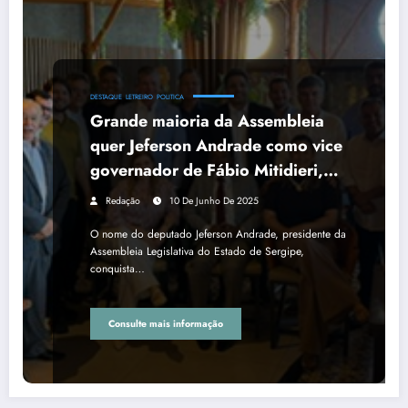
DESTAQUE
LETREIRO
POLITICA
Grande maioria da Assembleia
quer Jeferson Andrade como vice
governador de Fábio Mitidieri,
em 2026
Redação
10 De Junho De 2025
O nome do deputado Jeferson Andrade, presidente da
Assembleia Legislativa do Estado de Sergipe,
conquista…
Consulte mais informação