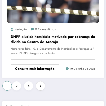
Redação
0 Comentários
DHPP elucida homicídio motivado por cobrança de
dívida no Centro de Aracaju
Nesta terça-feira, 10, o Departamento de Homicídios e Proteção à P
essoa (DHPP) divulgou a conclusão…
Consulte mais informação
10 De Junho De 2025
Paginação
…
1
2
5
de
posts