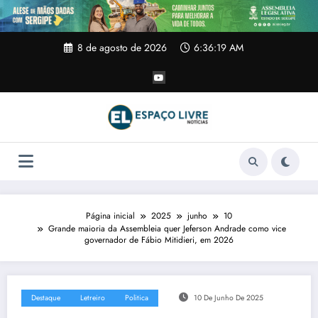
Pular
para
o
conteúdo
8 de agosto de 2026
6:36:20 AM
Página inicial
2025
junho
10
Grande maioria da Assembleia quer Jeferson Andrade como vice
governador de Fábio Mitidieri, em 2026
Destaque
Letreiro
Politica
10 De Junho De 2025