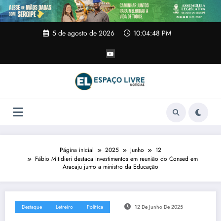
Pular
para
o
conteúdo
5 de agosto de 2026
10:04:48 PM
Página inicial
2025
junho
12
Fábio Mitidieri destaca investimentos em reunião do Consed em
Aracaju junto a ministro da Educação
Destaque
Letreiro
Politica
12 De Junho De 2025