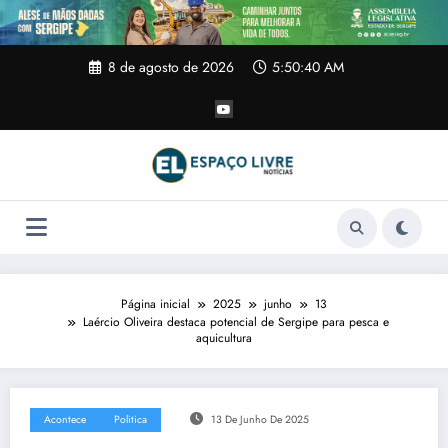
Pular
para
o
conteúdo
8 de agosto de 2026
5:50:41 AM
Página inicial
2025
junho
13
Laércio Oliveira destaca potencial de Sergipe para pesca e
aquicultura
Acontece
Politica
13 De Junho De 2025