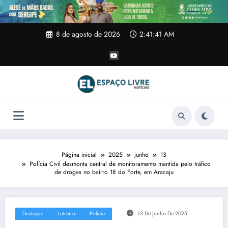
Pular
para
o
conteúdo
8 de agosto de 2026
2:41:42 AM
Página inicial
2025
junho
13
Polícia Civil desmonta central de monitoramento mantida pelo tráfico
de drogas no bairro 18 do Forte, em Aracaju
Destaque
Letreiro
Policia
13 De Junho De 2025