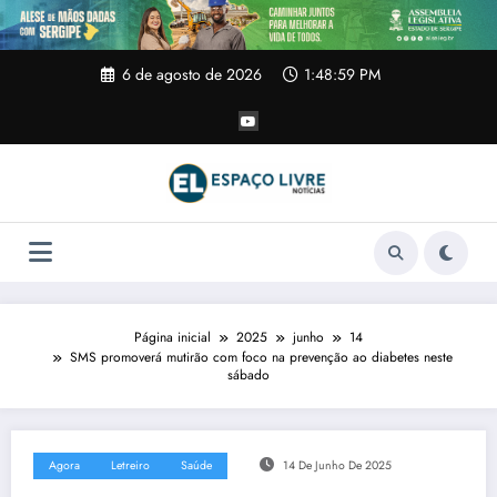
Pular
para
o
conteúdo
6 de agosto de 2026
1:49:00 PM
Página inicial
2025
junho
14
SMS promoverá mutirão com foco na prevenção ao diabetes neste
sábado
Agora
Letreiro
Saúde
14 De Junho De 2025