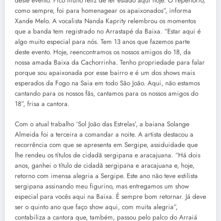
deste evento. Fico muito feliz de ter estado aqui hoje. O repertório,
como sempre, foi para homenagear os apaixonados”, informa
Xande Melo. A vocalista Nanda Kaprity relembrou os momentos
que a banda tem registrado no Arrastapé da Baixa. “Estar aqui é
algo muito especial para nós. Tem 13 anos que fazemos parte
deste evento. Hoje, reencontramos os nossos amigos do 18, da
nossa amada Baixa da Cachorrinha. Tenho propriedade para falar
porque sou apaixonada por esse bairro e é um dos shows mais
esperados da Fogo na Saia em todo São João. Aqui, não estamos
cantando para os nossos fãs, cantamos para os nossos amigos do
18”, frisa a cantora.
Com o atual trabalho ‘Sol João das Estrelas’, a baiana Solange
Almeida foi a terceira a comandar a noite. A artista destacou a
recorrência com que se apresenta em Sergipe, assiduidade que
lhe rendeu os títulos de cidadã sergipana e aracajuana. “Há dois
anos, ganhei o título de cidadã sergipana e aracajuana e, hoje,
retorno com imensa alegria a Sergipe. Este ano não teve estilista
sergipana assinando meu figurino, mas entregamos um show
especial para vocês aqui na Baixa. É sempre bom retornar. Já deve
ser o quinto ano que faço show aqui, com muita alegria”,
contabiliza a cantora que, também, passou pelo palco do Arraiá