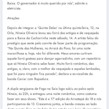
Baixa. O governador é muito querido por nós”, admite o
eletricista.
Atrações
Depois de integrar a ‘Quinta Delas’ na última quinta-feira, 12, na
Orla, Nineia Oliveira levou seu forró das antigas e de vaquejada
para a Baixa da Cachorrinha neste sábado, 14. A artista falou do
prestígio que sente pelo convite de fazer parte da programação.
“Na Quinta das Mulheres, no Arraiá do Povo, foi uma noite
maravilhosa e, hoje, não foi diferente. Meus amores curtiram
aquele forró gostoso para dançar agarradinho, com um repertório
que só Nineia Oliveira sabe fazer. Muito forró romântico, das
antigas, e, claro, com o melhor da vaquejada e aquelas lambadas,
que foi para ninguém fica parado”, declara a ex-vocalista da
banda Caviar com Rapadura.
A dupla sergipana de Fogo na Saia logo subiu ao palco após
Nineia, às 22h, e entregou uma noite romântica, como costuma
fazer em seus shows. “Esta é a 17ª edição do Arrastapé do 18 e nós
participamos de 13. Crescemos juntos, a banda cresceu ao lado