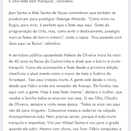
É uma festa bem tranquila”, considera.
Jean Santos e Iêda Santos de Souza comentaran que também se
produziram para prestigiar Solange Almeida. “Como moro no
Bugio, para mim, é perfeito que a festa seja aqui. Gosto da
programação da Orla, mas, como evito o deslocamento, prestigio
mais as festas de bairro mesmo”, conta o rapaz. “Ano passado curti
Zezo aqui na Baixa”, relembra.
A servidora pública aposentada Helena de Oliveira mora há mais
de 40 anos na Baixa da Cachorrinha e disse que o bairro é muito
tranquilo. Como ela acompanha a festa desde a primeira edição,
classificou o atual evento como o maior de toda a história do
Arrastapé. “Isso aqui cresceu muito. A gente está desde o início,
desde que Fábio ainda era vereador de Aracaju. Ele fundou isso
aqui com a gente. Hoje é essa festa imensa”, declara a mulher, que
recebe a família todos os anos em sua casa. O seu filho, Cláudio
de Oliveira, sempre a visita nessa época. “Todos os anos isso aqui
não dá para ninguém. Colocamos mesas e cadeiras na calçada.
Acompanhamos tudo. Nem precisa cercar, porque é tudo muito
tranquilo e respeitoso. Vim por Mikael Santos e vou para a grade
quando ele subir. Mesmo com chuva, vou ficar. Fábio conquistou a