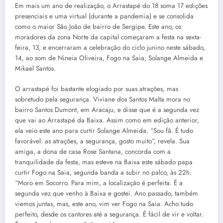
Em mais um ano de realização, o Arrastapé do 18 soma 17 edições
presenciais e uma virtual (durante a pandemia) e se consolida
como o maior São João de bairro de Sergipe. Este ano, os
moradores da zona Norte da capital começaram a festa na sexta-
feira, 13, e encerraram a celebração do ciclo junino neste sábado,
14, ao som de Nineia Oliveira, Fogo na Saia, Solange Almeida e
Mikael Santos.
O arrastapé foi bastante elogiado por suas atrações, mas
sobretudo pela segurança. Viviane dos Santos Malta mora no
bairro Santos Dumont, em Aracaju, e disse que é a segunda vez
que vai ao Arrastapé da Baixa. Assim como em edição anterior,
ela veio este ano para curtir Solange Almeida. “Sou fã. É tudo
favorável: as atrações, a segurança, gosto muito”, revela. Sua
amiga, a dona de casa Rose Santana, concorda com a
tranquilidade da festa, mas esteve na Baixa este sábado papa
curtir Fogo na Saia, segunda banda a subir no palco, às 22h.
“Moro em Socorro. Para mim, a localização é perfeita. É a
segunda vez que venho à Baixa e gostei. Ano passado, também
viemos juntas, mas, este ano, vim ver Fogo na Saia. Acho tudo
perfeito, desde os cantores até a segurança. É fácil de vir e voltar.