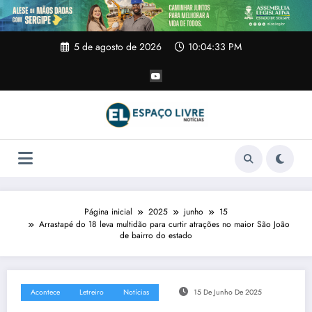
Pular
para
o
conteúdo
5 de agosto de 2026
10:04:33 PM
Página inicial
2025
junho
15
Arrastapé do 18 leva multidão para curtir atrações no maior São João
de bairro do estado
Acontece
Letreiro
Notícias
15 De Junho De 2025