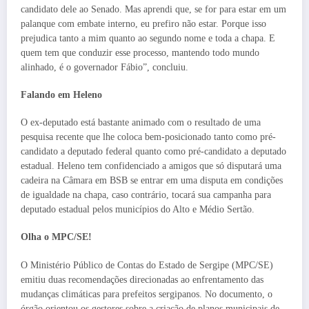
candidato dele ao Senado. Mas aprendi que, se for para estar em um
palanque com embate interno, eu prefiro não estar. Porque isso
prejudica tanto a mim quanto ao segundo nome e toda a chapa. E
quem tem que conduzir esse processo, mantendo todo mundo
alinhado, é o governador Fábio”, concluiu.
Falando em Heleno
O ex-deputado está bastante animado com o resultado de uma
pesquisa recente que lhe coloca bem-posicionado tanto como pré-
candidato a deputado federal quanto como pré-candidato a deputado
estadual. Heleno tem confidenciado a amigos que só disputará uma
cadeira na Câmara em BSB se entrar em uma disputa em condições
de igualdade na chapa, caso contrário, tocará sua campanha para
deputado estadual pelos municípios do Alto e Médio Sertão.
Olha o MPC/SE!
O Ministério Público de Contas do Estado de Sergipe (MPC/SE)
emitiu duas recomendações direcionadas ao enfrentamento das
mudanças climáticas para prefeitos sergipanos. No documento, o
órgão orientou os gestores sobre a criação de planos municipais de