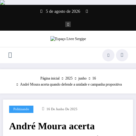
Pular
para
5 de agosto de 2026
o
conteúdo
Página inicial
2025
junho
16
André Moura acerta quando defende a unidade e campanha propositiva
Politizando
16 De Junho De 2025
André Moura acerta