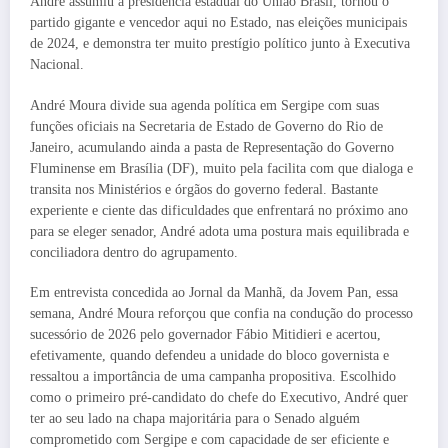
André assumiu a presidência estadual do União Brasil, tornou o
partido gigante e vencedor aqui no Estado, nas eleições municipais
de 2024, e demonstra ter muito prestígio político junto à Executiva
Nacional.
André Moura divide sua agenda política em Sergipe com suas
funções oficiais na Secretaria de Estado de Governo do Rio de
Janeiro, acumulando ainda a pasta de Representação do Governo
Fluminense em Brasília (DF), muito pela facilita com que dialoga e
transita nos Ministérios e órgãos do governo federal. Bastante
experiente e ciente das dificuldades que enfrentará no próximo ano
para se eleger senador, André adota uma postura mais equilibrada e
conciliadora dentro do agrupamento.
Em entrevista concedida ao Jornal da Manhã, da Jovem Pan, essa
semana, André Moura reforçou que confia na condução do processo
sucessório de 2026 pelo governador Fábio Mitidieri e acertou,
efetivamente, quando defendeu a unidade do bloco governista e
ressaltou a importância de uma campanha propositiva. Escolhido
como o primeiro pré-candidato do chefe do Executivo, André quer
ter ao seu lado na chapa majoritária para o Senado alguém
comprometido com Sergipe e com capacidade de ser eficiente e