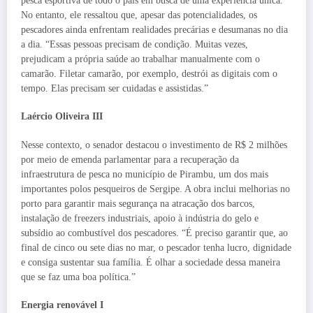
pesca esportiva de todo o país em busca de uma experiência única.
No entanto, ele ressaltou que, apesar das potencialidades, os
pescadores ainda enfrentam realidades precárias e desumanas no dia
a dia. “Essas pessoas precisam de condição. Muitas vezes,
prejudicam a própria saúde ao trabalhar manualmente com o
camarão. Filetar camarão, por exemplo, destrói as digitais com o
tempo. Elas precisam ser cuidadas e assistidas.”
Laércio Oliveira III
Nesse contexto, o senador destacou o investimento de R$ 2 milhões
por meio de emenda parlamentar para a recuperação da
infraestrutura de pesca no município de Pirambu, um dos mais
importantes polos pesqueiros de Sergipe. A obra inclui melhorias no
porto para garantir mais segurança na atracação dos barcos,
instalação de freezers industriais, apoio à indústria do gelo e
subsídio ao combustível dos pescadores. “É preciso garantir que, ao
final de cinco ou sete dias no mar, o pescador tenha lucro, dignidade
e consiga sustentar sua família. É olhar a sociedade dessa maneira
que se faz uma boa política.”
Energia renovável I