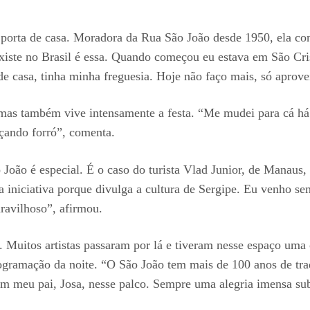
porta de casa. Moradora da Rua São João desde 1950, ela co
existe no Brasil é essa. Quando começou eu estava em São Cr
de casa, tinha minha freguesia. Hoje não faço mais, só aprove
 mas também vive intensamente a festa. “Me mudei para cá há
çando forró”, comenta.
o é especial. É o caso do turista Vlad Junior, de Manaus, qu
a iniciativa porque divulga a cultura de Sergipe. Eu venho se
ravilhoso”, afirmou.
 Muitos artistas passaram por lá e tiveram nesse espaço uma o
programação da noite. “O São João tem mais de 100 anos de tr
om meu pai, Josa, nesse palco. Sempre uma alegria imensa subi