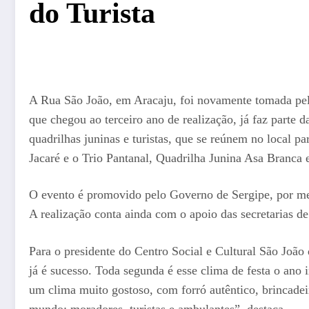
do Turista
A Rua São João, em Aracaju, foi novamente tomada pelo
que chegou ao terceiro ano de realização, já faz parte
quadrilhas juninas e turistas, que se reúnem no local p
Jacaré e o Trio Pantanal, Quadrilha Junina Asa Branca 
O evento é promovido pelo Governo de Sergipe, por mei
A realização conta ainda com o apoio das secretarias 
Para o presidente do Centro Social e Cultural São João 
já é sucesso. Toda segunda é esse clima de festa o ano
um clima muito gostoso, com forró autêntico, brincadeir
mundo: moradores, turistas e ambulantes”, destaca.