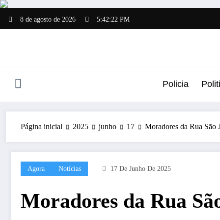
Pular
para
8 de agosto de 2026
5:42:23 PM
o
conteúdo
Policia
Polit
Página inicial
2025
junho
17
Moradores da Rua São J
Agora
Notícias
17 De Junho De 2025
Moradores da Rua São