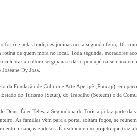
 forró e pelas tradições juninas nesta segunda-feira, 16, c
 da rotina de quem mora no local. Toda segunda, moradores a
ara celebrar a cultura sergipana e dar o pontapé na semana e
e Joseane Dy Josa.
o da Fundação de Cultura e Arte Aperipê (Funcap), em parce
de Estado do Turismo (Setur), do Trabalho (Seteem) e da Com
de Deus, Éder Teles, a Segundona do Turista já faz parte da vi
 inteiro. As famílias vêm para a porta, soltam fogos, se reú
a entre crianças e idosos. É realmente um projeto que traz al