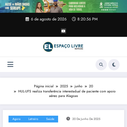
Pular
para
o
conteúdo
6 de agosto de 2026
8:20:57 PM
Página inicial
2025
junho
20
HUL-UFS realiza transferência interestadual de paciente com apoio
aéreo para Alagoas
Agora
Letreiro
Saúde
20 De Junho De 2025