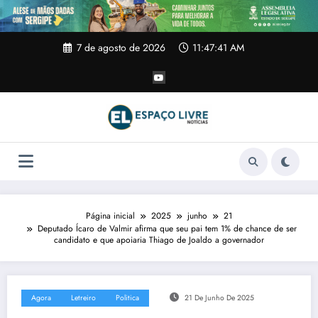
Pular
para
o
conteúdo
7 de agosto de 2026
11:47:42 AM
Página inicial
2025
junho
21
Deputado Ícaro de Valmir afirma que seu pai tem 1% de chance de ser
candidato e que apoiaria Thiago de Joaldo a governador
Agora
Letreiro
Politica
21 De Junho De 2025