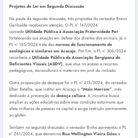
Projetos de Lei em Segunda Discussão
Na pauta da segunda discussão, três propostas do vereador Breno
Garibalde receberam atenção. O PL nº 147/2024
concede
Utilidade Pública à Associação Fraternidade Pet
,
fortalecendo sua atuação em defesa dos direitos dos animais. Já o
PL nº 155/2024 trata das
normas de funcionamento de
zoológicos e similares em Aracaju
. Por fim, o PL nº 306/2024
reconhece a
Utilidade Pública da Associação Sergipana de
Deficientes Visuais (ASDV)
, que atua no acesso a recursos
pedagógicos, socioculturais e materiais em prol da inclusão.
Outra proposição de destaque foi o PL nº 215/2024, do vereador
Elber Batalha, que institui em Aracaju o
“Maio Marrom”
, mês
dedicado à prevenção da
doença celíaca
. A iniciativa busca
ampliar as ações educativas sobre essa condição autoimune que
afeta milhares de pessoas na capital e exige restrição permanente
ao glúten.
Também na segunda discussão, o vereador Binho apresentou o PL
nº 261/2024, que denomina
Rua Wellington Vieira Góes
a