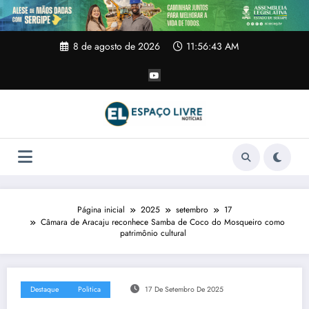
Pular
para
o
conteúdo
8 de agosto de 2026
11:56:44 AM
Página inicial
2025
setembro
17
Câmara de Aracaju reconhece Samba de Coco do Mosqueiro como
patrimônio cultural
Destaque
Politica
17 De Setembro De 2025